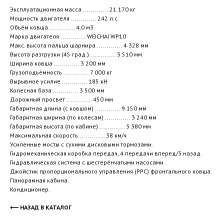
Эксплуатационная масса ............. 21 170 кг
Мощность двигателя .............
242 л.с.
Объём ковша .............
4,0 м3
Марка двигателя
............. WEICHAI WP10
Макс. высота пальца шарнира
............. 4 328 мм
Высота разгрузки (45 град.)
............. 3 510 мм
Ширина ковша
............. 3 200 мм
Грузоподъёмность
............. 7 000 кг
Вырывное усилие
............. 185 кН
Колесная база
............. 3 500 мм
Дорожный просвет
............. 450 мм
Габаритная длина (с ковшом)
............. 9 150 мм
Габаритная ширина (по колесам)
............. 3 240 мм
Габаритная высота (по кабине)
............. 3 380 мм
Максимальная скорость
............. 38 км/ч
Усиленные мосты с сухими дисковыми тормозами.
Гидромеханическая коробка передач, 4 передачи вперед/3 назад.
Гидравлическая система с шестерёнчатыми насосами.
Джойстик пропорционального управления (РРС) фронтального ковша.
Панорамная кабина.
Кондиционер.
⟵ НАЗАД В КАТАЛОГ