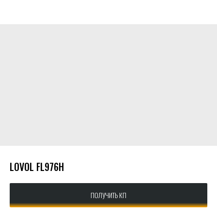
КАТАЛОГ
КОНТАКТЫ
О КОМПАНИИ
СОТРУДНИЧЕСТВО
LOVOL FL976H
ПОЛУЧИТЬ КП