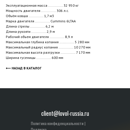
Эксплуатационная масса ............. 32 950 кг
Мощность двигателя .............
306 л.с.
Объём ковша .............
1,7 м3
Марка двигателя
............. Cummins 6LTAA
Длина стрелы ............. 6,2 м
Длина рукояти ............. 2,9 м
Рабочий объем двигателя ............. 8,9 л
Максимальная глубина копания ............. 5 280 мм
Максимальный радиус копания ............. 10 270 мм
Максимальная высота разгрузки ............. 7 170 мм
Ширина гусеницы ............. 600 мм
⟵ НАЗАД В КАТАЛОГ
client@lovol-russia.ru
Политика конфиденциальности
|
Подписка