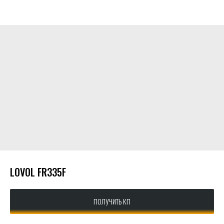
КАТАЛОГ
КОНТАКТЫ
О КОМПАНИИ
СОТРУДНИЧЕСТВО
LOVOL FR335F
ПОЛУЧИТЬ КП